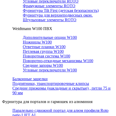
Угловые переключатели ROTO
Фрамужные элементы ROTO
Фурнитура Tilt First (детская безопасность)
Фурнитура для верхнеподвесных окон.
Штульповые элементы ROTO
Weidtmann W100 ПВХ
Дополнительные опции W100
Ножницы W100
Ответные планки W100
Петлевая группа W100
Поворотная система W100
Поворотно-откидные механизмы W100
Средние запоры W100
Угловые переключатели W100
Балконные защелки
Подпятники, транспортировочные клипсы
Средние прижимы (накладные и скрытые) , петли 75 и
90 мм
Фурнитура для порталов и гармошек из алюминия
Паралельно сдвижной портал для алюм профиля Roto
patio LIFT AL