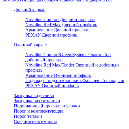
Дверной каркас
Novoline Comfort Дверной профиль
Novoline Red Мax Дверной профиль
Армирование Дверной профиль
РЕХАУ Дверной профиль
Оконный каркас
Novoline Comfort/Green Systems Оконный и
доборный профиль
Novoline Red Max/Tender Оконный и доборный
профиль
Армирование Оконный профиль
Подкладка под стеклопакет/ Фальцевый вкладыш
РЕХАУ Оконный профиль
Заглушка водослива
Заглушка паза штапика
Подставочный профиль и уголки
Порог и комплектующие
Порог теплый
Соединитель импоста