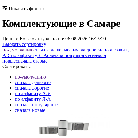
Показать фильтр
Комплектующие в Самаре
Цены и Кол-во актуально на:
06.08.2026 16:15:29
Выбрать сортировку
по-умолчанию
cначала дешевые
cначала дорогие
по алфавиту
А-Я
по алфавиту Я-А
cначала популярные
cначала
новые
cначала старые
Сортировать:
по-умолчанию
cначала дешевые
cначала дорогие
по алфавиту А-Я
по алфавиту Я-А
cначала популярные
cначала новые
cначала старые
Элементов на страницу