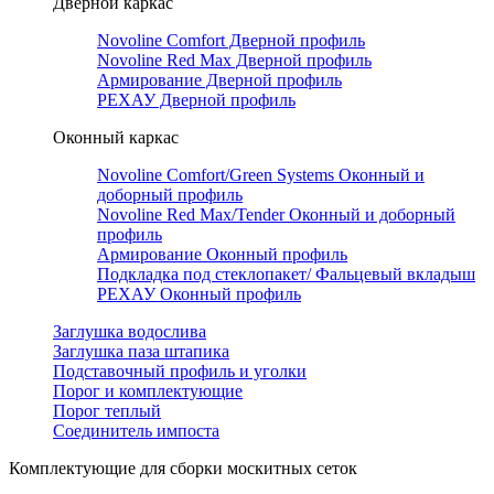
Дверной каркас
Novoline Comfort Дверной профиль
Novoline Red Мax Дверной профиль
Армирование Дверной профиль
РЕХАУ Дверной профиль
Оконный каркас
Novoline Comfort/Green Systems Оконный и
доборный профиль
Novoline Red Max/Tender Оконный и доборный
профиль
Армирование Оконный профиль
Подкладка под стеклопакет/ Фальцевый вкладыш
РЕХАУ Оконный профиль
Заглушка водослива
Заглушка паза штапика
Подставочный профиль и уголки
Порог и комплектующие
Порог теплый
Соединитель импоста
Комплектующие для сборки москитных сеток