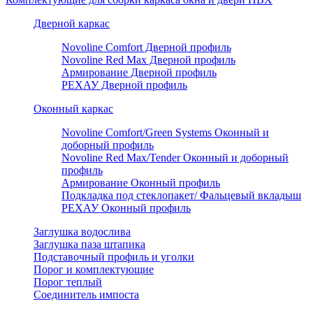
Дверной каркас
Novoline Comfort Дверной профиль
Novoline Red Мax Дверной профиль
Армирование Дверной профиль
РЕХАУ Дверной профиль
Оконный каркас
Novoline Comfort/Green Systems Оконный и
доборный профиль
Novoline Red Max/Tender Оконный и доборный
профиль
Армирование Оконный профиль
Подкладка под стеклопакет/ Фальцевый вкладыш
РЕХАУ Оконный профиль
Заглушка водослива
Заглушка паза штапика
Подставочный профиль и уголки
Порог и комплектующие
Порог теплый
Соединитель импоста