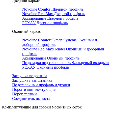
Дверной каркас
Novoline Comfort Дверной профиль
Novoline Red Мax Дверной профиль
Армирование Дверной профиль
РЕХАУ Дверной профиль
Оконный каркас
Novoline Comfort/Green Systems Оконный и
доборный профиль
Novoline Red Max/Tender Оконный и доборный
профиль
Армирование Оконный профиль
Подкладка под стеклопакет/ Фальцевый вкладыш
РЕХАУ Оконный профиль
Заглушка водослива
Заглушка паза штапика
Подставочный профиль и уголки
Порог и комплектующие
Порог теплый
Соединитель импоста
Комплектующие для сборки москитных сеток