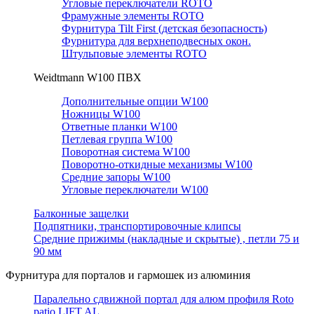
Угловые переключатели ROTO
Фрамужные элементы ROTO
Фурнитура Tilt First (детская безопасность)
Фурнитура для верхнеподвесных окон.
Штульповые элементы ROTO
Weidtmann W100 ПВХ
Дополнительные опции W100
Ножницы W100
Ответные планки W100
Петлевая группа W100
Поворотная система W100
Поворотно-откидные механизмы W100
Средние запоры W100
Угловые переключатели W100
Балконные защелки
Подпятники, транспортировочные клипсы
Средние прижимы (накладные и скрытые) , петли 75 и
90 мм
Фурнитура для порталов и гармошек из алюминия
Паралельно сдвижной портал для алюм профиля Roto
patio LIFT AL