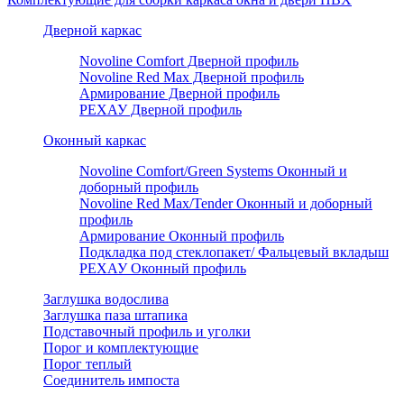
Дверной каркас
Novoline Comfort Дверной профиль
Novoline Red Мax Дверной профиль
Армирование Дверной профиль
РЕХАУ Дверной профиль
Оконный каркас
Novoline Comfort/Green Systems Оконный и
доборный профиль
Novoline Red Max/Tender Оконный и доборный
профиль
Армирование Оконный профиль
Подкладка под стеклопакет/ Фальцевый вкладыш
РЕХАУ Оконный профиль
Заглушка водослива
Заглушка паза штапика
Подставочный профиль и уголки
Порог и комплектующие
Порог теплый
Соединитель импоста