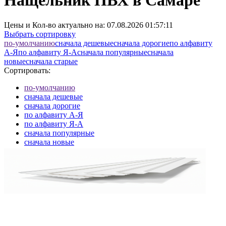
Нащельник ПВХ в Самаре
Цены и Кол-во актуально на:
07.08.2026 01:57:11
Выбрать сортировку
по-умолчанию
cначала дешевые
cначала дорогие
по алфавиту
А-Я
по алфавиту Я-А
cначала популярные
cначала
новые
cначала старые
Сортировать:
по-умолчанию
cначала дешевые
cначала дорогие
по алфавиту А-Я
по алфавиту Я-А
cначала популярные
cначала новые
cначала старые
Элементов на страницу