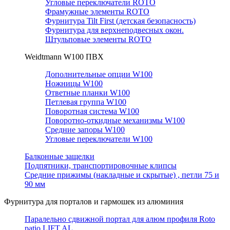
Угловые переключатели ROTO
Фрамужные элементы ROTO
Фурнитура Tilt First (детская безопасность)
Фурнитура для верхнеподвесных окон.
Штульповые элементы ROTO
Weidtmann W100 ПВХ
Дополнительные опции W100
Ножницы W100
Ответные планки W100
Петлевая группа W100
Поворотная система W100
Поворотно-откидные механизмы W100
Средние запоры W100
Угловые переключатели W100
Балконные защелки
Подпятники, транспортировочные клипсы
Средние прижимы (накладные и скрытые) , петли 75 и
90 мм
Фурнитура для порталов и гармошек из алюминия
Паралельно сдвижной портал для алюм профиля Roto
patio LIFT AL