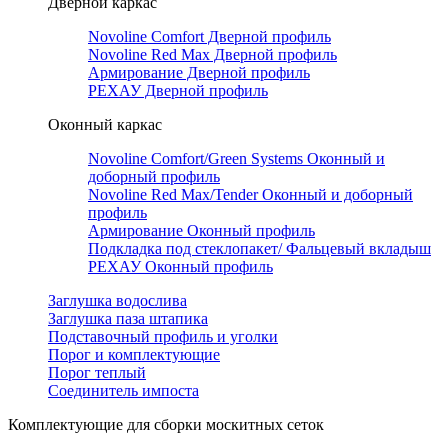
Дверной каркас
Novoline Comfort Дверной профиль
Novoline Red Мax Дверной профиль
Армирование Дверной профиль
РЕХАУ Дверной профиль
Оконный каркас
Novoline Comfort/Green Systems Оконный и
доборный профиль
Novoline Red Max/Tender Оконный и доборный
профиль
Армирование Оконный профиль
Подкладка под стеклопакет/ Фальцевый вкладыш
РЕХАУ Оконный профиль
Заглушка водослива
Заглушка паза штапика
Подставочный профиль и уголки
Порог и комплектующие
Порог теплый
Соединитель импоста
Комплектующие для сборки москитных сеток