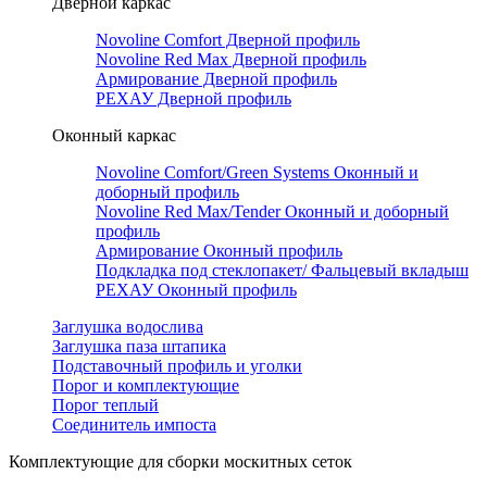
Дверной каркас
Novoline Comfort Дверной профиль
Novoline Red Мax Дверной профиль
Армирование Дверной профиль
РЕХАУ Дверной профиль
Оконный каркас
Novoline Comfort/Green Systems Оконный и
доборный профиль
Novoline Red Max/Tender Оконный и доборный
профиль
Армирование Оконный профиль
Подкладка под стеклопакет/ Фальцевый вкладыш
РЕХАУ Оконный профиль
Заглушка водослива
Заглушка паза штапика
Подставочный профиль и уголки
Порог и комплектующие
Порог теплый
Соединитель импоста
Комплектующие для сборки москитных сеток