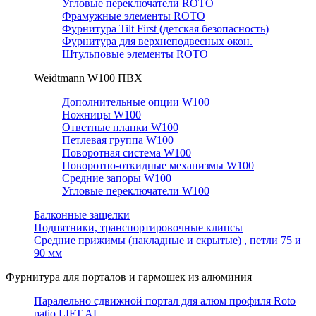
Угловые переключатели ROTO
Фрамужные элементы ROTO
Фурнитура Tilt First (детская безопасность)
Фурнитура для верхнеподвесных окон.
Штульповые элементы ROTO
Weidtmann W100 ПВХ
Дополнительные опции W100
Ножницы W100
Ответные планки W100
Петлевая группа W100
Поворотная система W100
Поворотно-откидные механизмы W100
Средние запоры W100
Угловые переключатели W100
Балконные защелки
Подпятники, транспортировочные клипсы
Средние прижимы (накладные и скрытые) , петли 75 и
90 мм
Фурнитура для порталов и гармошек из алюминия
Паралельно сдвижной портал для алюм профиля Roto
patio LIFT AL