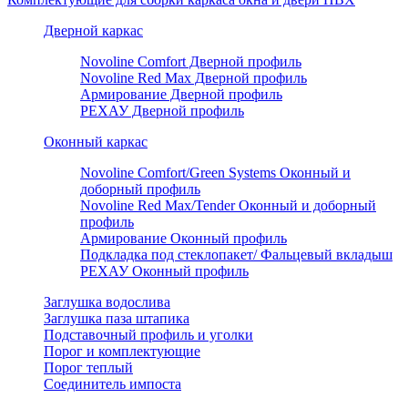
Дверной каркас
Novoline Comfort Дверной профиль
Novoline Red Мax Дверной профиль
Армирование Дверной профиль
РЕХАУ Дверной профиль
Оконный каркас
Novoline Comfort/Green Systems Оконный и
доборный профиль
Novoline Red Max/Tender Оконный и доборный
профиль
Армирование Оконный профиль
Подкладка под стеклопакет/ Фальцевый вкладыш
РЕХАУ Оконный профиль
Заглушка водослива
Заглушка паза штапика
Подставочный профиль и уголки
Порог и комплектующие
Порог теплый
Соединитель импоста