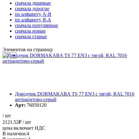
cначала дешевые
cначала дорогие
по алфавиту А-Я
по алфавиту Я-А
cначала популярные
cначала новые
cначала старые
Элементов на страницу
Доводчик DORMAKABA TS 77 EN3 с тягой, RAL 7016
антрацитово-серый
Арт:
76050120
/ шт
2121.52
₽
/ шт
цена включает НДС
В наличии:4