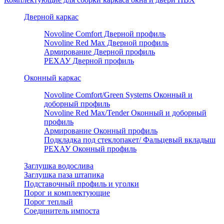
Дверной каркас
Novoline Comfort Дверной профиль
Novoline Red Мax Дверной профиль
Армирование Дверной профиль
РЕХАУ Дверной профиль
Оконный каркас
Novoline Comfort/Green Systems Оконный и
доборный профиль
Novoline Red Max/Tender Оконный и доборный
профиль
Армирование Оконный профиль
Подкладка под стеклопакет/ Фальцевый вкладыш
РЕХАУ Оконный профиль
Заглушка водослива
Заглушка паза штапика
Подставочный профиль и уголки
Порог и комплектующие
Порог теплый
Соединитель импоста