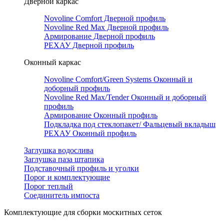
Дверной каркас
Novoline Comfort Дверной профиль
Novoline Red Мax Дверной профиль
Армирование Дверной профиль
РЕХАУ Дверной профиль
Оконный каркас
Novoline Comfort/Green Systems Оконный и
доборный профиль
Novoline Red Max/Tender Оконный и доборный
профиль
Армирование Оконный профиль
Подкладка под стеклопакет/ Фальцевый вкладыш
РЕХАУ Оконный профиль
Заглушка водослива
Заглушка паза штапика
Подставочный профиль и уголки
Порог и комплектующие
Порог теплый
Соединитель импоста
Комплектующие для сборки москитных сеток