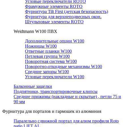
Угловые переключатели ROTO
Фрамужные элементы ROTO
Фурнитура Tilt First (детская безопасность)
Фурнитура для верхнеподвесных окон.
Штульповые элементы ROTO
Weidtmann W100 ПВХ
Дополнительные опции W100
Ножницы W100
Ответные планки W100
Петлевая группа W100
Поворотная система W100
Поворотно-откидные механизмы W100
Средние запоры W100
Угловые переключатели W100
Балконные защелки
Подпятники, транспортировочные клипсы
Средние прижимы (накладные и скрытые) , петли 75 и
90 мм
Фурнитура для порталов и гармошек из алюминия
Паралельно сдвижной портал для алюм профиля Roto
patio LIFT AL