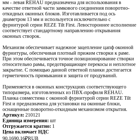
мм - левая REHAU предназначена для использования в
качестве ответной части замкового соединения поворотно-
откидных оконных блоков. Изготавливается под ось
диаметром 13 мм и используется исключительно с
фурнитурой серии REZE Tilt First. Левостороннее исполнение
соответствует стандартному направлению открывания
оконных створок.
Механизм обеспечивает надежное зацепление цапф оконной
фурнитуры, обеспечивая плотный прижим створки к раме.
При этом обеспечивается точное позиционирование створки
относительно рамы, предотвращающее перекосы и неплотное
закрытие. С помощью данной ответной планки достигается
герметичность примыкания и защита от продуваний.
Применяется в оконных конструкциях соответствующего
типоразмера, изготовленных из ПВХ-профиля REHAU.
Планка совместима с оконной фурнитурой серии REZE Tilt
First и предназначена для установки на оконные блоки,
оснащенные поворотно-откидным механизмом открытия.
Артикул:
210121
Единица измерения:
шт
Отгружается кратно:
1
Цена включает НДС
90.16
90.16
₽
RUB